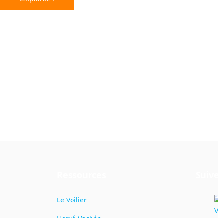
Des paysages idylliques, un voilier
Ressources
Suive
Le Voilier