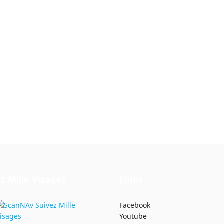
 d'exception et un Skipper hauturie
z Mille Visages
Links
Facebook
Youtube