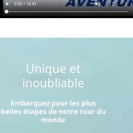
Unique et
inoubliable
Embarquez pour les plus
belles étapes de notre tour du
monde