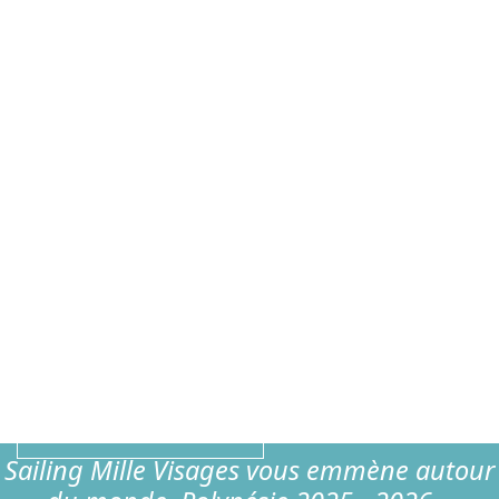
Apprivoisez les éléments
Sailing Mille Visages avec Herve Vachée - Polynésie 2025 -
2026 Stages navigation ou sur mesure autour du monde.
DESTINATIONS
Réveiller son âme d’explorateur
Sailing Mille Visages avec Herve Vachée - Polynésie 2025 -
2026 Stages navigation ou sur mesure autour du monde.
DESTINATIONS
Laissez-vous éblouir par des
paysages exceptionnels
Sailing Mille Visages avec Herve Vachée - Polynésie 2025 -
2026 Stages navigation ou sur mesure autour du monde.
DESTINATIONS
Sailing Mille Visages vous emmène autour