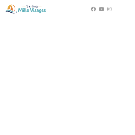
Vivez un moment unique à
bord du voilier Mille Visages
Sailing Mille Visages avec Herve Vachée - Polynésie 2025 -
2026 Stages navigation ou sur mesure autour du monde.
DESTINATIONS
A la découverte des endroits
les plus préservés
Sailing Mille Visages avec Herve Vachée - Polynésie 2025 -
2026 Stages navigation ou sur mesure autour du monde.
DESTINATIONS
La passion de la navigation
Sailing Mille Visages avec Herve Vachée - Polynésie 2025 -
2026 Stages navigation ou sur mesure autour du monde.
DESTINATIONS