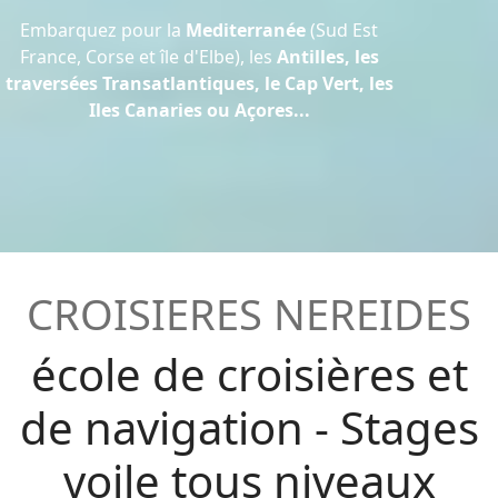
Embarquez pour la
Mediterranée
(Sud Est
France, Corse et île d'Elbe), les
Antilles, les
traversées Transatlantiques, le Cap Vert, les
Iles Canaries ou Açores...
CROISIERES
NEREIDES
école de croisières et
de navigation - Stages
voile tous niveaux